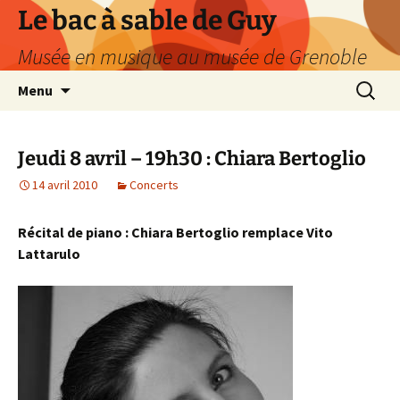
Le bac à sable de Guy
Musée en musique au musée de Grenoble
Aller
Recherc
Menu
au
contenu
Jeudi 8 avril – 19h30 : Chiara Bertoglio
14 avril 2010
Concerts
Récital de piano : Chiara Bertoglio remplace Vito
Lattarulo