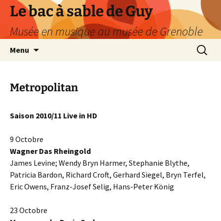
Le bac à sable de Guy
Musée en musique au musée de Grenoble
Aller
Recherc
Menu
au
contenu
Metropolitan
Saison 2010/11 Live in HD
9 Octobre
Wagner Das Rheingold
James Levine; Wendy Bryn Harmer, Stephanie Blythe,
Patricia Bardon, Richard Croft, Gerhard Siegel, Bryn Terfel,
Eric Owens, Franz-Josef Selig, Hans-Peter König
23 Octobre