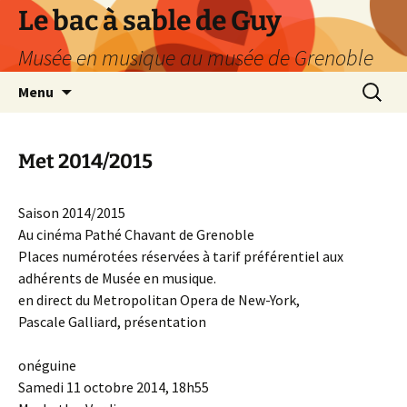
Le bac à sable de Guy
Musée en musique au musée de Grenoble
Aller
Recherc
Menu
au
contenu
Met 2014/2015
Saison 2014/2015
Au cinéma Pathé Chavant de Grenoble
Places numérotées réservées à tarif préférentiel aux
adhérents de Musée en musique.
en direct du Metropolitan Opera de New-York,
Pascale Galliard, présentation
onéguine
Samedi 11 octobre 2014, 18h55