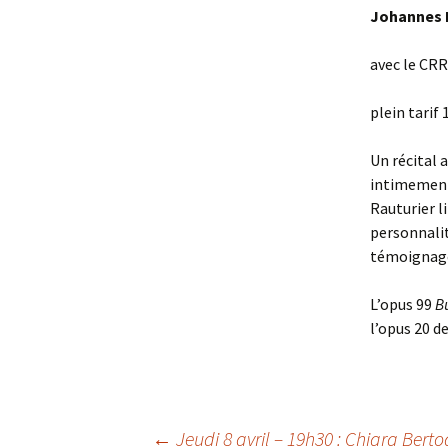
Johannes
avec le CR
plein tarif 
Un récital 
intimement
Rauturier l
personnali
témoignage 
L’opus 99
B
l’opus 20 d
←
Jeudi 8 avril – 19h30 : Chiara Berto