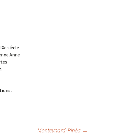
IXe siècle
ienne Anne
rtes
n
ions :
Monteynard-Pinéa
→