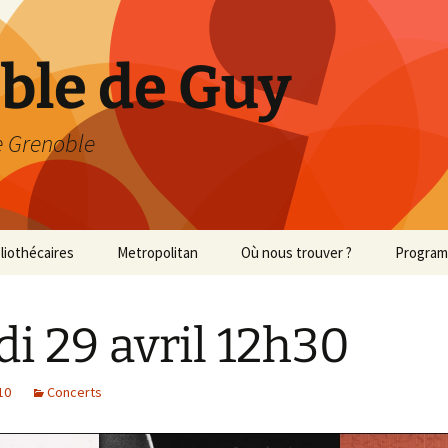
able de Guy
 Grenoble
bliothécaires
Metropolitan
Où nous trouver ?
Progra
Met 2013/2014
di 29 avril 12h30
Met 2014/2015
10
Concerts