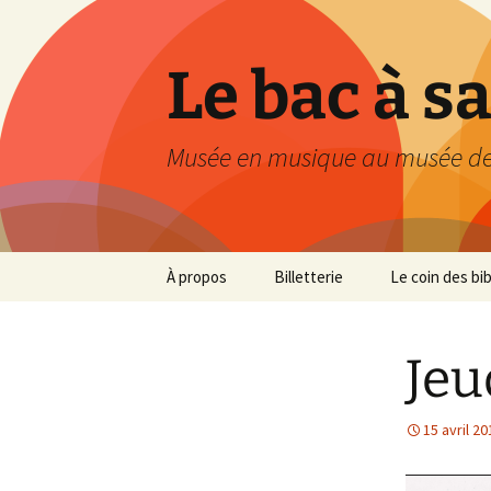
Le bac à s
Musée en musique au musée de
Aller
À propos
Billetterie
Le coin des bi
au
contenu
Jeu
15 avril 20