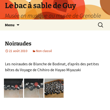
Le bac à sable de Guy
Musée en musique au musée de Grenoble
Aller
Recherc
Menu
au
contenu
Noiraudes
21 août 2010
Non classé
Les noiraudes de Blanche de Bodinat, d’après des petites
bêtes du Voyage de Chihiro de Hayao Miyazaki