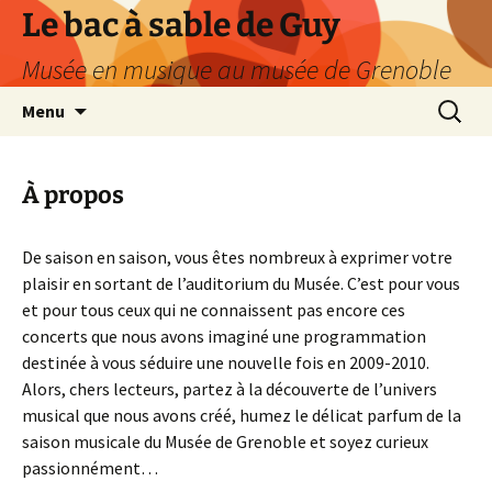
Le bac à sable de Guy
Musée en musique au musée de Grenoble
Aller
Recherc
Menu
au
contenu
À propos
De saison en saison, vous êtes nombreux à exprimer votre
plaisir en sortant de l’auditorium du Musée. C’est pour vous
et pour tous ceux qui ne connaissent pas encore ces
concerts que nous avons imaginé une programmation
destinée à vous séduire une nouvelle fois en 2009-2010.
Alors, chers lecteurs, partez à la découverte de l’univers
musical que nous avons créé, humez le délicat parfum de la
saison musicale du Musée de Grenoble et soyez curieux
passionnément…