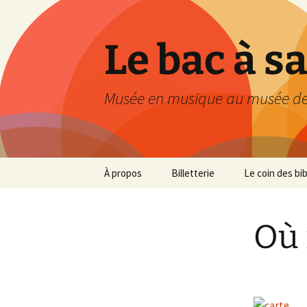
Le bac à s
Musée en musique au musée de
Aller
À propos
Billetterie
Le coin des bi
au
contenu
Où 