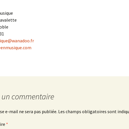
usique
Lavalette
oble
 31
ique@wanadoo.fr
enmusique.com
r un commentaire
se e-mail ne sera pas publiée.
Les champs obligatoires sont indiq
ire
*