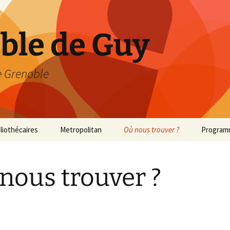
able de Guy
 Grenoble
bliothécaires
Metropolitan
Où nous trouver ?
Program
Met 2013/2014
nous trouver ?
Met 2014/2015