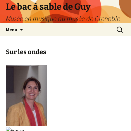
Le bac à sable de Guy
Musée en musique au musée de Grenoble
Aller
Recherc
Menu
au
contenu
Sur les ondes