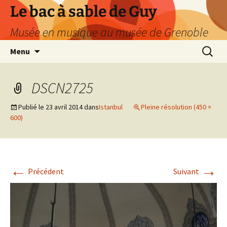
Le bac à sable de Guy
Musée en musique au musée de Grenoble
Aller
Recherc
Menu
au
contenu
DSCN2725
Publié le
23 avril 2014
dans
Istanbul
Pleine résolution (450 ×
600)
←
→
Précédent
Suivant