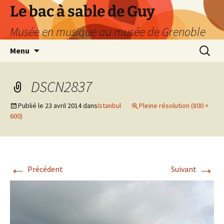
Le bac à sable de Guy
Musée en musique au musée de Grenoble
Aller
Recherc
Menu
au
contenu
DSCN2837
Publié le
23 avril 2014
dans
Istanbul
Pleine résolution (800 ×
600)
←
→
Précédent
Suivant