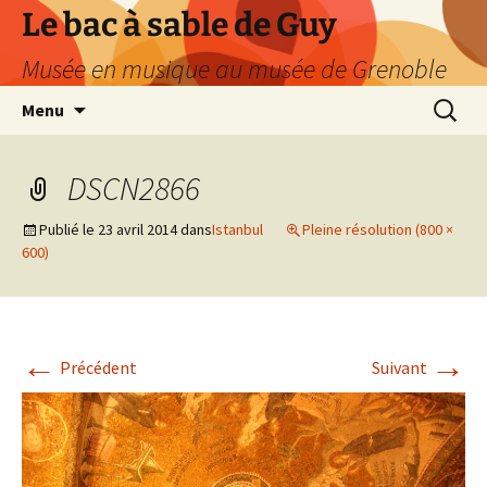
Le bac à sable de Guy
Musée en musique au musée de Grenoble
Aller
Recherc
Menu
au
contenu
DSCN2866
Publié le
23 avril 2014
dans
Istanbul
Pleine résolution (800 ×
600)
←
→
Précédent
Suivant