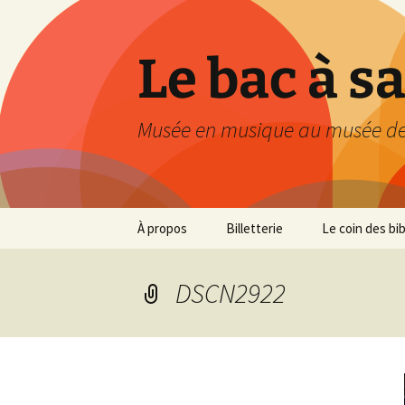
Le bac à s
Musée en musique au musée de
Aller
À propos
Billetterie
Le coin des bi
au
contenu
DSCN2922