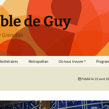
able de Guy
 Grenoble
bliothécaires
Metropolitan
Où nous trouver ?
Progra
Met 2013/2014
Publié le
23 avril 2
Met 2014/2015