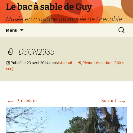
Le bac à sable de Guy
Musée en musique au musée de Grenoble
Aller
Recherc
Menu
au
contenu
DSCN2935
Publié le
23 avril 2014
dans
Istanbul
Pleine résolution (800 ×
600)
←
→
Précédent
Suivant