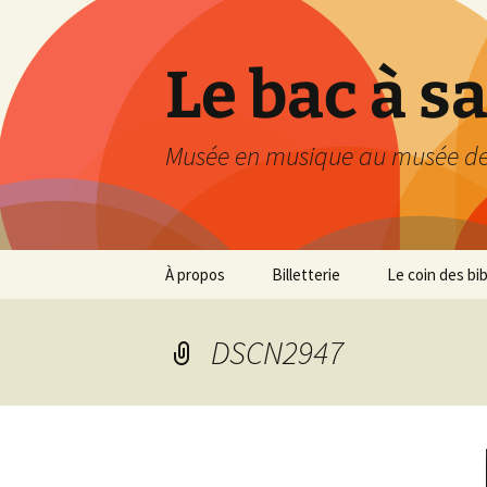
Le bac à s
Musée en musique au musée de
Aller
À propos
Billetterie
Le coin des bi
au
contenu
DSCN2947