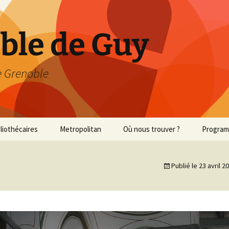
able de Guy
 Grenoble
bliothécaires
Metropolitan
Où nous trouver ?
Progra
Met 2013/2014
Publié le
23 avril 2
Met 2014/2015