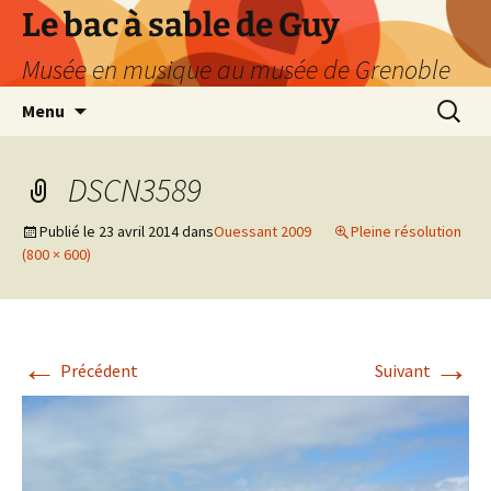
Le bac à sable de Guy
Musée en musique au musée de Grenoble
Aller
Recherc
Menu
au
contenu
DSCN3589
Publié le
23 avril 2014
dans
Ouessant 2009
Pleine résolution
(800 × 600)
←
→
Précédent
Suivant