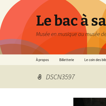
Le bac à s
Musée en musique au musée de
Aller
À propos
Billetterie
Le coin des bi
au
contenu
DSCN3597