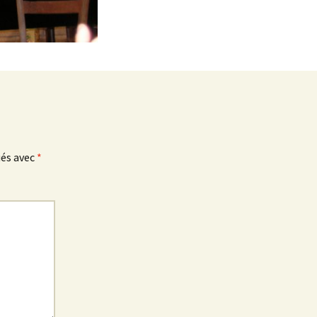
ués avec
*