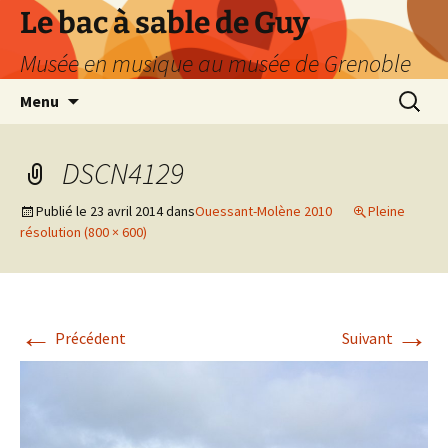
Le bac à sable de Guy
Musée en musique au musée de Grenoble
Aller
Recherc
Menu
au
contenu
DSCN4129
Publié le
23 avril 2014
dans
Ouessant-Molène 2010
Pleine
résolution (800 × 600)
←
→
Précédent
Suivant