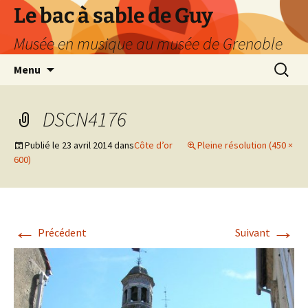
Le bac à sable de Guy
Musée en musique au musée de Grenoble
Aller
Recherc
Menu
au
contenu
DSCN4176
Publié le
23 avril 2014
dans
Côte d’or
Pleine résolution (450 ×
600)
←
→
Précédent
Suivant