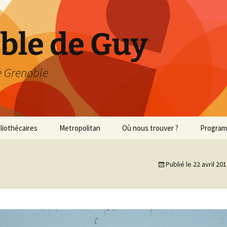
able de Guy
 Grenoble
bliothécaires
Metropolitan
Où nous trouver ?
Progra
Met 2013/2014
Publié le
22 avril 20
Met 2014/2015