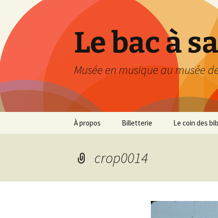
Le bac à s
Musée en musique au musée de
Aller
À propos
Billetterie
Le coin des bi
au
contenu
crop0014