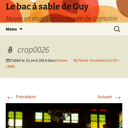
Le bac à sable de Guy
Musée en musique au musée de Grenoble
Aller
Recherc
Menu
au
contenu
crop0026
Publié le
22 avril 2014
dans
Tunisie
Pleine résolution (1276 ×
1888)
←
→
Précédent
Suivant