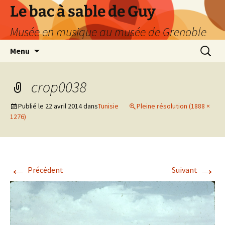
Le bac à sable de Guy
Musée en musique au musée de Grenoble
Aller
Recherc
Menu
au
contenu
crop0038
Publié le
22 avril 2014
dans
Tunisie
Pleine résolution (1888 ×
1276)
←
→
Précédent
Suivant