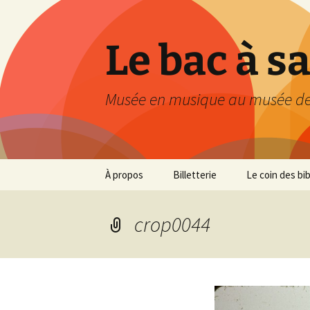
Le bac à s
Musée en musique au musée de
Aller
À propos
Billetterie
Le coin des bi
au
contenu
crop0044