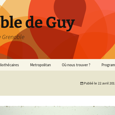
able de Guy
 Grenoble
bliothécaires
Metropolitan
Où nous trouver ?
Progra
Met 2013/2014
Publié le
22 avril 20
Met 2014/2015