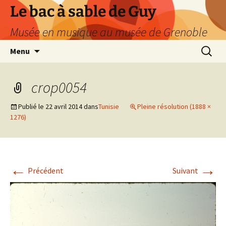
Le bac à sable de Guy
Musée en musique au musée de Grenoble
Aller
Recherc
Menu
au
contenu
crop0054
Publié le
22 avril 2014
dans
Tunisie
Pleine résolution (1888 ×
1276)
←
→
Précédent
Suivant