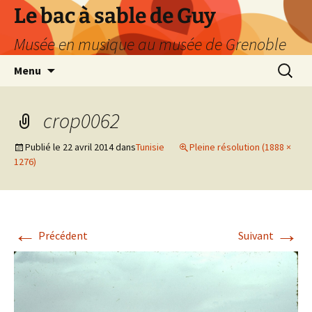
Le bac à sable de Guy
Musée en musique au musée de Grenoble
Aller
Recherc
Menu
au
contenu
crop0062
Publié le
22 avril 2014
dans
Tunisie
Pleine résolution (1888 ×
1276)
←
→
Précédent
Suivant