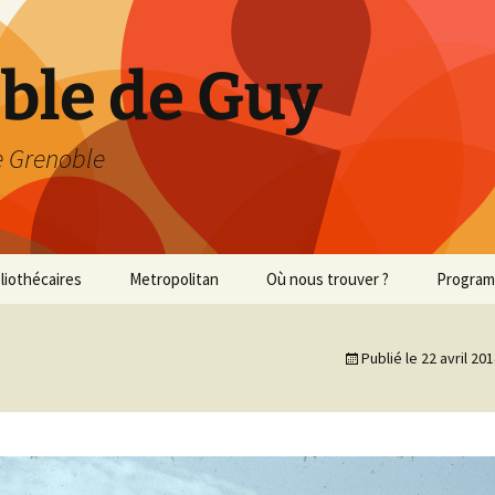
able de Guy
 Grenoble
bliothécaires
Metropolitan
Où nous trouver ?
Progra
Met 2013/2014
Publié le
22 avril 20
Met 2014/2015