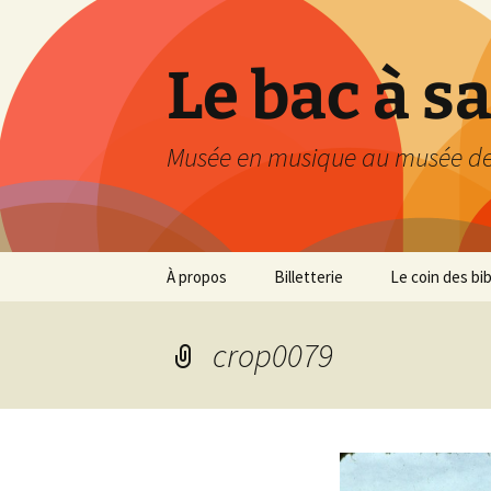
Le bac à s
Musée en musique au musée de
Aller
À propos
Billetterie
Le coin des bi
au
contenu
crop0079