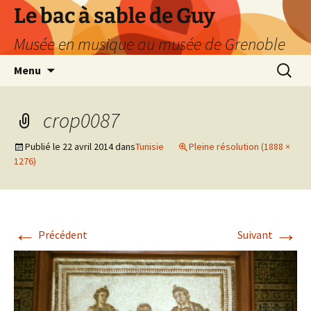
Le bac à sable de Guy
Musée en musique au musée de Grenoble
Aller
Recherc
Menu
au
contenu
crop0087
Publié le
22 avril 2014
dans
Tunisie
Pleine résolution (1888 ×
1276)
←
→
Précédent
Suivant