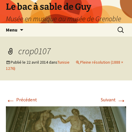
Le bac à sable de Guy
Musée en musique au musée de Grenoble
Aller
Recherc
Menu
au
contenu
crop0107
Publié le
22 avril 2014
dans
Tunisie
Pleine résolution (1888 ×
1276)
←
→
Précédent
Suivant