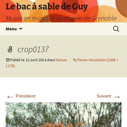
Le bac à sable de Guy
Musée en musique au musée de Grenoble
Aller
Recherc
Menu
au
contenu
crop0137
Publié le
22 avril 2014
dans
Tunisie
Pleine résolution (1888 ×
1276)
←
→
Précédent
Suivant