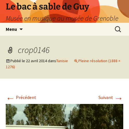
Le bac à sable de Guy
Musée en musique au musée de Grenoble
Aller
Recherc
Menu
au
contenu
crop0146
Publié le
22 avril 2014
dans
Tunisie
Pleine résolution (1888 ×
1276)
←
→
Précédent
Suivant