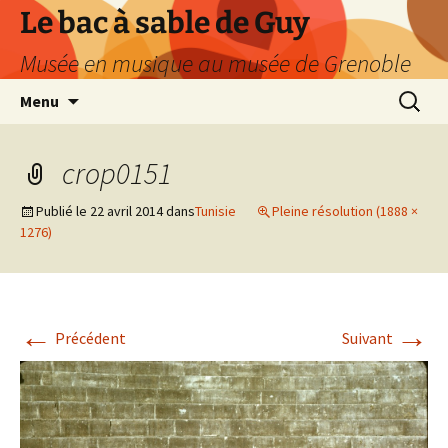
Le bac à sable de Guy
Musée en musique au musée de Grenoble
Aller
Recherc
Menu
au
contenu
crop0151
Publié le
22 avril 2014
dans
Tunisie
Pleine résolution (1888 ×
1276)
←
→
Précédent
Suivant