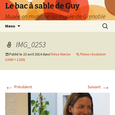
Le bac à sable de Guy
Musée en musique au musée de Grenoble
Aller
Recherc
Menu
au
contenu
IMG_0253
Publié le
23 avril 2014
dans
Thèse Marion
Pleine résolution
(1600 × 1200)
←
→
Précédent
Suivant