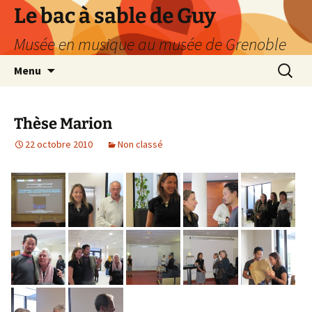
Le bac à sable de Guy
Musée en musique au musée de Grenoble
Aller
Recherc
Menu
au
contenu
Thèse Marion
22 octobre 2010
Non classé