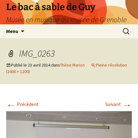
Le bac à sable de Guy
Musée en musique au musée de Grenoble
Aller
Recherc
Menu
au
contenu
IMG_0263
Publié le
23 avril 2014
dans
Thèse Marion
Pleine résolution
(1600 × 1200)
←
→
Précédent
Suivant