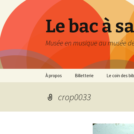
Le bac à s
Musée en musique au musée de
Aller
À propos
Billetterie
Le coin des bi
au
contenu
crop0033