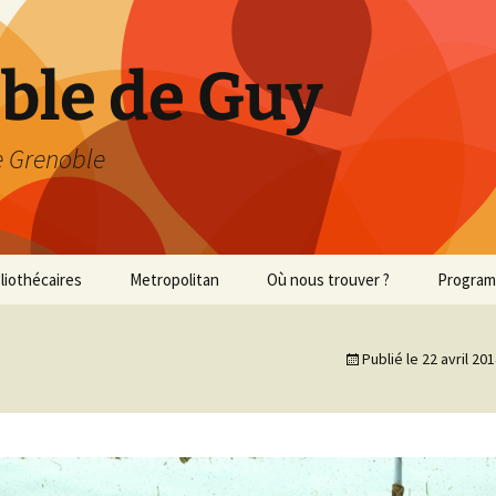
able de Guy
 Grenoble
bliothécaires
Metropolitan
Où nous trouver ?
Progra
Met 2013/2014
Publié le
22 avril 20
Met 2014/2015