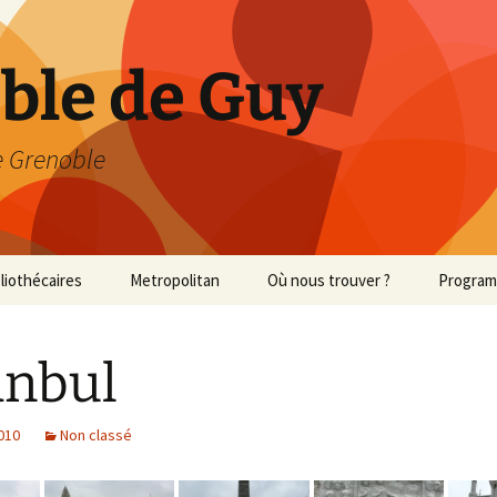
able de Guy
 Grenoble
bliothécaires
Metropolitan
Où nous trouver ?
Progra
Met 2013/2014
anbul
Met 2014/2015
2010
Non classé