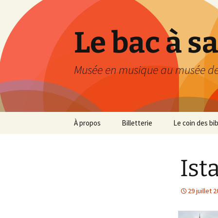
Le bac à s
Musée en musique au musée de
Aller
À propos
Billetterie
Le coin des bi
au
contenu
Ist
29 juillet 